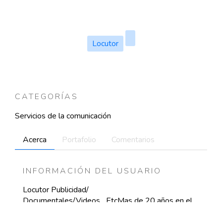
Locutor
CATEGORÍAS
Servicios de la comunicación
Acerca
Portafolio
Comentarios
INFORMACIÓN DEL USUARIO
Locutor Publicidad/
Documentales/Videos,,,,EtcMas de 20 años en el
sector poniendo voz a las principales marcas