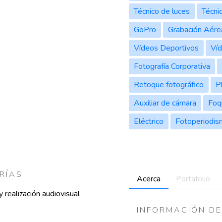
Técnico de luces
Técni
GoPro
Grabación Aére
Vídeos Deportivos
Ví
Fotografía Corporativa
Retoque fotográfico
P
Auxiliar de cámara
Foq
Eléctrico
Fotoperiodi
RÍAS
Acerca
Portafolio
 realización audiovisual
INFORMACIÓN DE