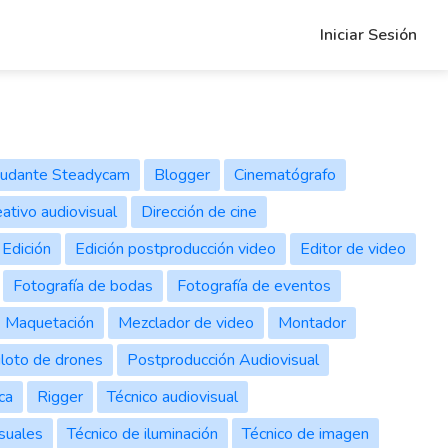
Iniciar Sesión
-weight: bold">Please alert the admin</strong> to check the current A
udante Steadycam
Blogger
Cinematógrafo
ativo audiovisual
Dirección de cine
Edición
Edición postproducción video
Editor de video
Fotografía de bodas
Fotografía de eventos
Maquetación
Mezclador de video
Montador
iloto de drones
Postproducción Audiovisual
ca
Rigger
Técnico audiovisual
isuales
Técnico de iluminación
Técnico de imagen