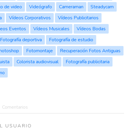
co de video
Videógrafo
Cameraman
Steadycam
a
Vídeos Corporativos
Vídeos Publicitarios
deos Eventos
Vídeos Musicales
Vídeos Bodas
Fotografía deportiva
Fotografía de estudio
hotoshop
Fotomontaje
Recuperación Fotos Antiguas
uista
Colorista audiovisual
Fotografía publicitaria
smo
Comentarios
L USUARIO