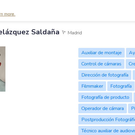
arn more.
sing TinyMCE.</span> <span style="display: block"><strong style="font
elázquez Saldaña
Madrid
Auxiliar de montaje
Ay
Control de cámaras
Cre
Dirección de fotografía
Filmmaker
Fotografía
Fotografía de producto
Operador de cámara
P
Postproducción Fotográfi
Técnico auxiliar de audiov