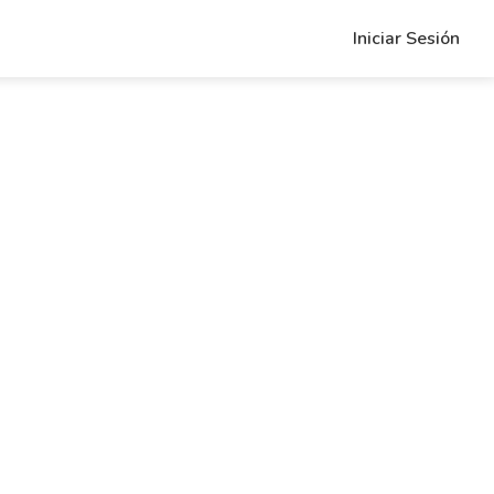
Iniciar Sesión
-weight: bold">Please alert the admin</strong> to check the current A