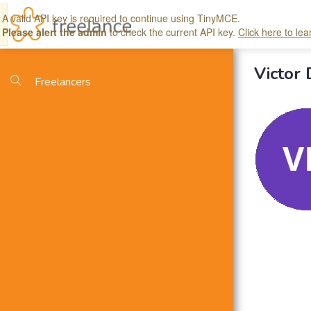
×
A valid API key is required to continue using TinyMCE.
Please alert the admin
to check the current API key.
Click here to le
<span style="display: block">A valid API key is required to continue u
Victor
Freelancers