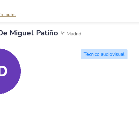
arn more.
sing TinyMCE.</span> <span style="display: block"><strong style="font
 De Miguel Patiño
Madrid
Técnico audiovisual