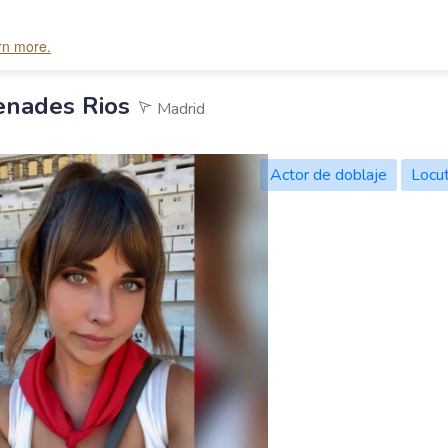
arn more.
sing TinyMCE.</span> <span style="display: block"><strong style="font
enades Rios
Madrid
Actor de doblaje
Locu