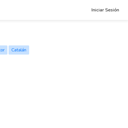
Iniciar Sesión
-weight: bold">Please alert the admin</strong> to check the current A
tor
Catalán