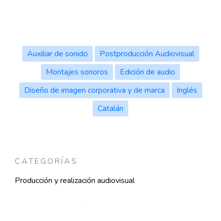
Auxiliar de sonido
Postproducción Audiovisual
Montajes sonoros
Edición de audio
Diseño de imagen corporativa y de marca
Inglés
Catalán
CATEGORÍAS
Producción y realización audiovisual
Acerca
Portafolio
Comentarios