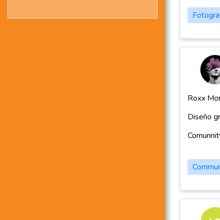
Fotogra
Roxx Mo
Diseño gr
Comunnity
Commun